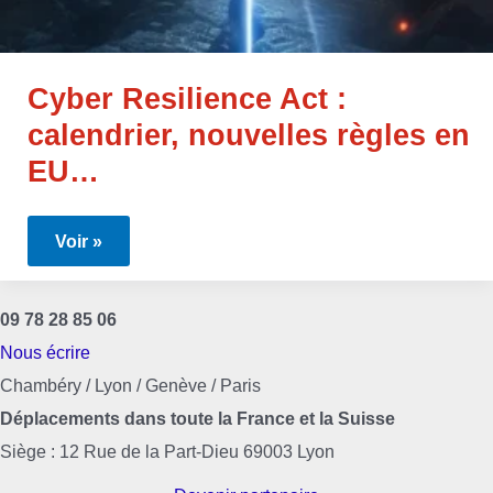
Cyber Resilience Act :
calendrier, nouvelles règles en
EU…
Cyber
Voir »
Resilience
Act
:
calendrier,
09 78 28 85 06
nouvelles
règles
Nous écrire
en
EU…
Chambéry / Lyon / Genève / Paris
Déplacements dans toute la France et la Suisse
Siège : 12 Rue de la Part-Dieu 69003 Lyon