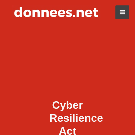
Aller
au
Mai
contenu
Men
Cyber
Resilience
Act