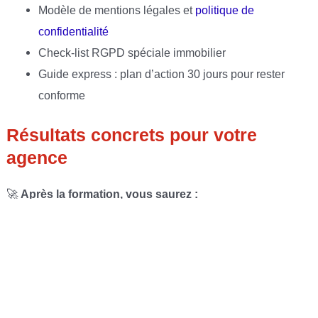
Modèle de mentions légales et
politique de
confidentialité
Check-list RGPD spéciale immobilier
Guide express : plan d’action 30 jours pour rester
conforme
Résultats concrets pour votre
agence
🚀
Après la formation, vous saurez :
Gérer les données personnelles de manière responsable
Prouver votre conformité en cas de contrôle
Mettre en confiance vos clients (particuliers ou bailleurs)
Intégrer les bons réflexes dans vos processus métier