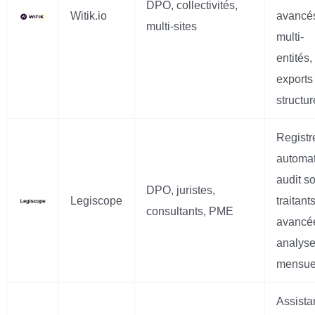
DPO, collectivités,
Witik.io
avancé
multi-sites
multi-
entités,
exports
structu
Registr
automat
audit s
DPO, juristes,
Legiscope
traitant
consultants, PME
avancé
analys
mensue
Assista