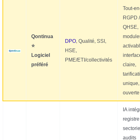
Tout-en
RGPD 
QHSE,
Qontinua
module
DPO
, Qualité, SSI,
⭐
activab
HSE,
Logiciel
interfac
PME/ETI/collectivités
préféré
claire,
tarifica
unique,
ouverte
IA intég
registre
sectorie
audits